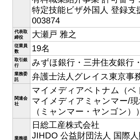
特定技能ビザ外国人 登録支援
003874
代表取
大瀬戸 雅之
締役
従業員
19名
数
取引銀
みずほ銀行・三井住友銀行
行
業務委
弁護士法人グレイス東京事
託
マイメディアベトナム（ベ
関連会
マイメディアミャンマー/現地法人
社
（ミャンマー・ヤンゴン）
日総工産株式会社
JIHDO 公益財団法人 国際
業務提