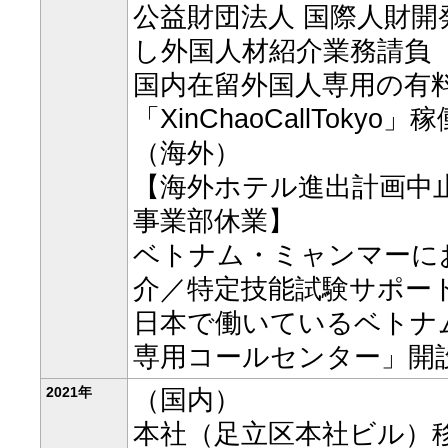
公益財団法人 国際人財開
し外国人材紹介業務請負
国内在留外国人専用の有
「XinChaoCallTokyo」
（海外）
【海外ホテル進出計画中止
事業部休業】
ベトナム・ミャンマーに
介／特定技能試験サポー
日本で働いているベトナ
専用コールセンター」開
2021年
（国内）
本社（足立区本社ビル）