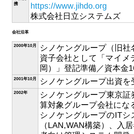
携
https://www.jihdo.org
株式会社日立システムズ
会社沿革
2000年10月
シノケングループ（旧社
資子会社として「マイメ
岡）」登記準備／資本金10
2001年10月
シノケングループ出資を受
2002年
シノケングループ東京証
算対象グループ会社にな
シノケングループのITシ
（LAN,WAN構築）、入