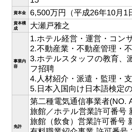
15
6,500万円（平成26年10月
資本金
資本構
大瀬戸雅之
成
1.ホテル経営・運営・コン
2.不動産業・不動産管理・
3.ホテルスタッフの教育、
事業内
容
フ招聘
4.人材紹介・派遣・監理・
5.日本入国向け日本語検定
第二種電気通信事業者(NO. A-1
旅館／ホテル営業許可番号 新
旅館（飲食）営業許可番号 新
免許
有料職業紹介事業 許可番号 13-